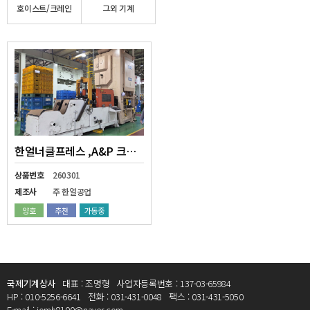
호이스트/크레인
그외 기계
한얼너클프레스 ,A&P 크레들레벨라 HNKJ-400W
상품번호
260301
제조사
주 한얼공업
양호
추천
가동중
국제기계상사
대표 : 조명형
사업자등록번호 : 137-03-65984
HP : 010-5256-6641
전화 : 031-431-0048
팩스 : 031-431-5050
E-mail : jomh8100@naver.com