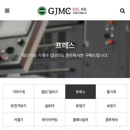
메뉴
검
프레스
'찾으시는 기계가 없더라도 문의하시면 구해드립니다.'
기타기계
절단/절곡기
프레스
톱기계
방전가공기
슬로터
용접기
보링기
사출기
와이어커팅
플래너밀러
콤푸레샤