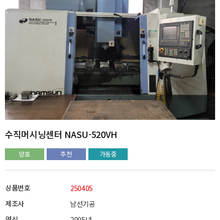
수직머시닝센터 NASU-520VH
양호
추천
가동중
상품번호
250405
제조사
남선기공
연식
2005년