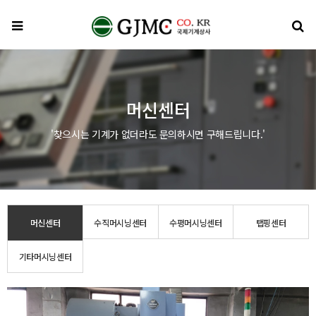
메뉴
검
머신센터
'찾으시는 기계가 없더라도 문의하시면 구해드립니다.'
머신센터
수직머시닝센터
수평머시닝센터
탭핑센터
기타머시닝센터