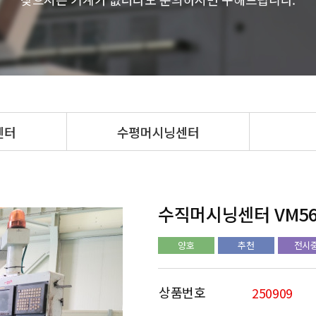
센터
수평머시닝센터
수직머시닝센터 VM5
양호
추천
전시
상품번호
250909