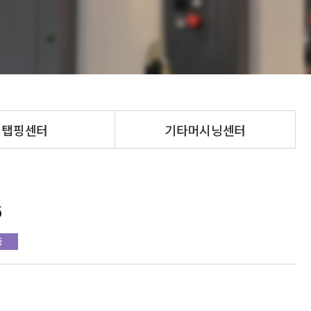
탭핑센터
기타머시닝센터
6
중