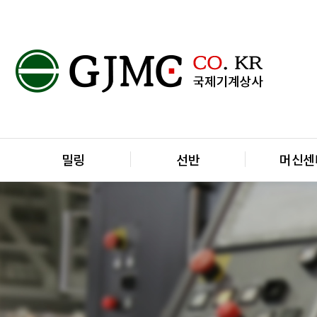
메인 메뉴
밀링
선반
머신센