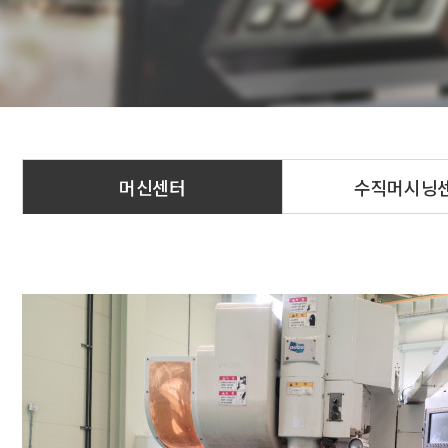
머신센터
수직머시닝