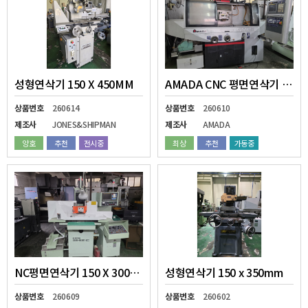
성형연삭기 150 X 450MM
AMADA CNC 평면연삭기 MEISTER G3
상품번호
260614
상품번호
260610
제조사
JONES&SHIPMAN
제조사
AMADA
양호
추천
전시중
최상
추천
가동중
NC평면연삭기 150 X 300MM
성형연삭기 150 x 350mm
상품번호
260609
상품번호
260602