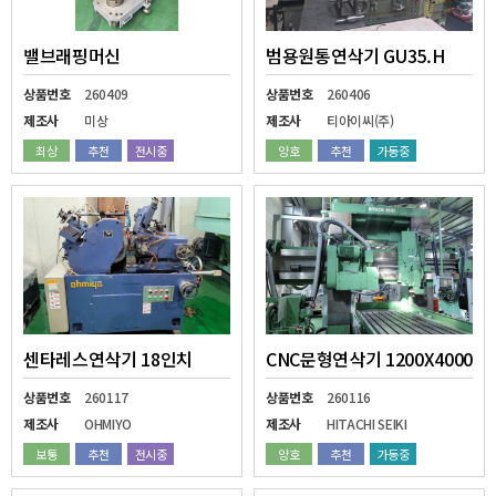
밸브래핑머신
범용원통연삭기 GU35.H
상품번호
260409
상품번호
260406
제조사
미상
제조사
티아이씨(주)
최상
추천
전시중
양호
추천
가동중
센타레스연삭기 18인치
CNC문형연삭기 1200X4000
상품번호
260117
상품번호
260116
제조사
OHMIYO
제조사
HITACHI SEIKI
보통
추천
전시중
양호
추천
가동중