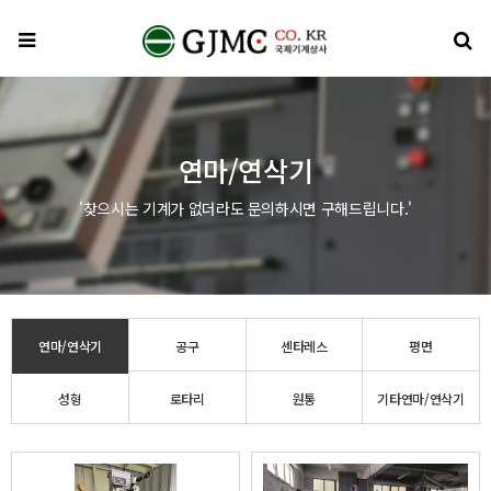
메뉴
검
연마/연삭기
'찾으시는 기계가 없더라도 문의하시면 구해드립니다.'
연마/연삭기
공구
센타레스
평면
성형
로타리
원통
기타연마/연삭기