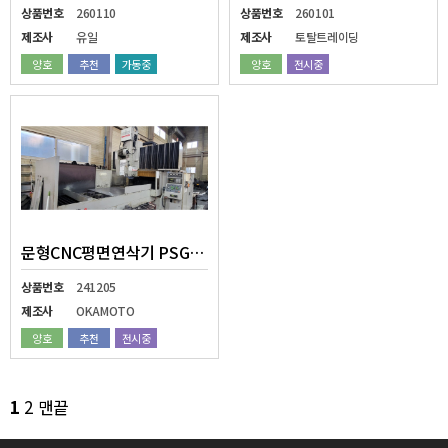
상품번호
260110
상품번호
260101
제조사
유일
제조사
토탈트레이딩
양호
추천
가동중
양호
전시중
문형CNC평면연삭기 PSG-2015CHNC
상품번호
241205
제조사
OKAMOTO
양호
추천
전시중
1
2
맨끝