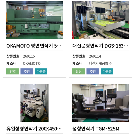
OKAMOTO 평면연삭기 500X1500MM
대신문형연삭기 DGS-15300 2S
상품번호
260115
상품번호
260114
제조사
OKAMOTO
제조사
대산기계공업 주
양호
추천
가동중
최상
추천
가동중
유일성형연삭기 200X450MM
성형연삭기 TGM-525M