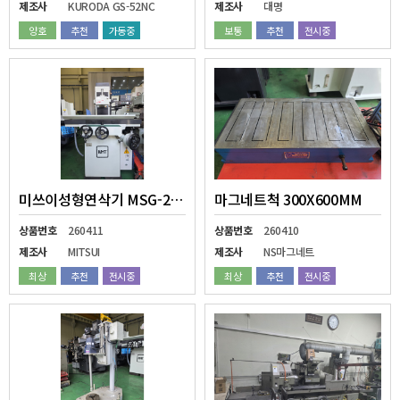
제조사
KURODA GS-52NC
제조사
대명
양호
추천
가동중
보통
추천
전시중
미쓰이성형연삭기 MSG-250M
마그네트척 300X600MM
상품번호
260411
상품번호
260410
제조사
MITSUI
제조사
NS마그네트
최상
추천
전시중
최상
추천
전시중