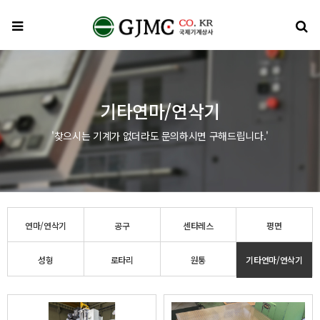
메뉴
검
기타연마/연삭기
'찾으시는 기계가 없더라도 문의하시면 구해드립니다.'
연마/연삭기
공구
센타레스
평면
성형
로타리
원통
기타연마/연삭기