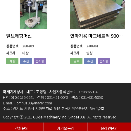
밸브래핑머신
연마기용 마그네트척 900X900
상품번호
260409
상품번호
240604
제조사
미상
제조사
명성
최상
추천
전시중
양호
추천
전시중
국제기계상사
대표 : 조명형
사업자등록번호 : 137-03-65984
HP : 010-5256-6641
전화 : 031-431-0048
팩스 : 031-431-5050
E-mail : jomh8100@naver.com
주소 : 경기도 시흥시 시화벤처로 6-19 한국기계유통단지 8동 1,2호
Copyright ⓒ 2021
Gukje Machinery Inc. Since1993.
All rights reserved.
전화문의
카카오문의
온라인문의